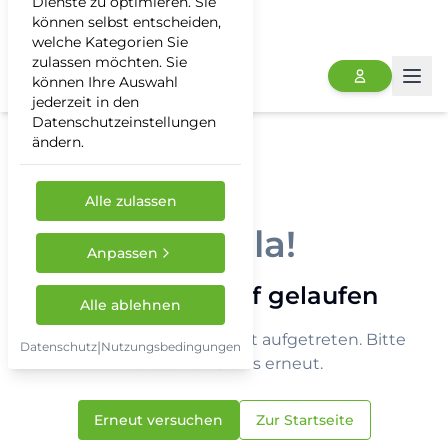
Dienste zu optimieren. Sie
können selbst entscheiden,
welche Kategorien Sie
zulassen möchten. Sie
können Ihre Auswahl
Togg
jederzeit in den
Datenschutzeinstellungen
ändern.
Alle zulassen
Hoppla!
Anpassen
Etwas ist schief gelaufen
Alle ablehnen
Ein unerwarteter Fehler ist aufgetreten. Bitte
|
Datenschutz
Nutzungsbedingungen
versuchen Sie es erneut.
Erneut versuchen
Zur Startseite