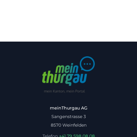
meinThurgau AG
Sangenstrasse 3
8570 Weinfelden
Telefon
+41 79 598 08 08