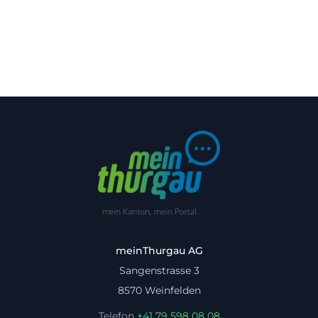
meinThurgau AG
Sangenstrasse 3
8570 Weinfelden
Telefon
+41 79 598 08 08