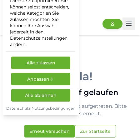
Dienste zu optimieren. Sie
können selbst entscheiden,
welche Kategorien Sie
zulassen möchten. Sie
können Ihre Auswahl
Togg
jederzeit in den
Datenschutzeinstellungen
ändern.
Alle zulassen
Hoppla!
Anpassen
Etwas ist schief gelaufen
Alle ablehnen
Ein unerwarteter Fehler ist aufgetreten. Bitte
|
Datenschutz
Nutzungsbedingungen
versuchen Sie es erneut.
Erneut versuchen
Zur Startseite