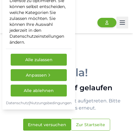
Dienste zu optimieren. Sie
können selbst entscheiden,
welche Kategorien Sie
zulassen möchten. Sie
können Ihre Auswahl
Togg
jederzeit in den
Datenschutzeinstellungen
ändern.
Alle zulassen
Hoppla!
Anpassen
Etwas ist schief gelaufen
Alle ablehnen
Ein unerwarteter Fehler ist aufgetreten. Bitte
|
Datenschutz
Nutzungsbedingungen
versuchen Sie es erneut.
Erneut versuchen
Zur Startseite