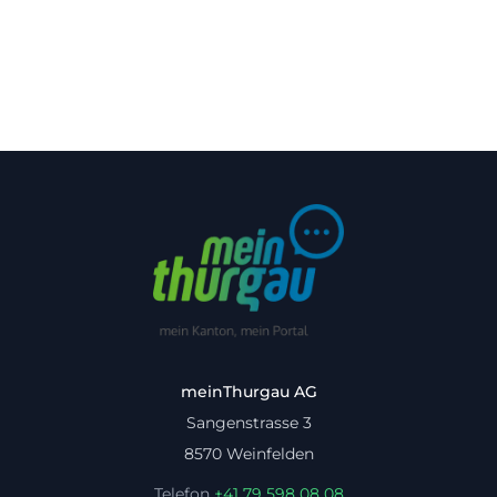
meinThurgau AG
Sangenstrasse 3
8570 Weinfelden
Telefon
+41 79 598 08 08