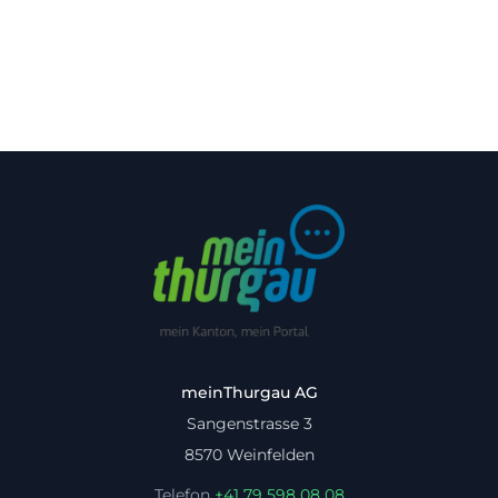
meinThurgau AG
Sangenstrasse 3
8570 Weinfelden
Telefon
+41 79 598 08 08