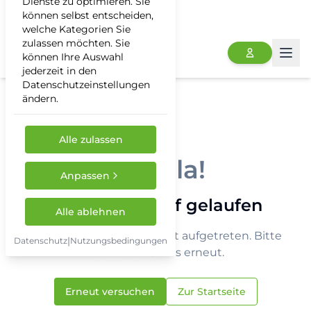
Dienste zu optimieren. Sie
können selbst entscheiden,
welche Kategorien Sie
zulassen möchten. Sie
können Ihre Auswahl
Togg
jederzeit in den
Datenschutzeinstellungen
ändern.
Alle zulassen
Hoppla!
Anpassen
Etwas ist schief gelaufen
Alle ablehnen
Ein unerwarteter Fehler ist aufgetreten. Bitte
|
Datenschutz
Nutzungsbedingungen
versuchen Sie es erneut.
Erneut versuchen
Zur Startseite