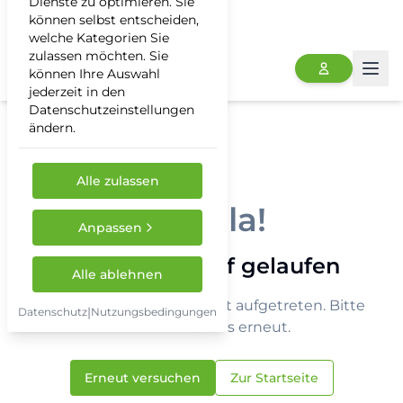
Dienste zu optimieren. Sie
können selbst entscheiden,
welche Kategorien Sie
zulassen möchten. Sie
können Ihre Auswahl
Togg
jederzeit in den
Datenschutzeinstellungen
ändern.
Alle zulassen
Hoppla!
Anpassen
Etwas ist schief gelaufen
Alle ablehnen
Ein unerwarteter Fehler ist aufgetreten. Bitte
|
Datenschutz
Nutzungsbedingungen
versuchen Sie es erneut.
Erneut versuchen
Zur Startseite