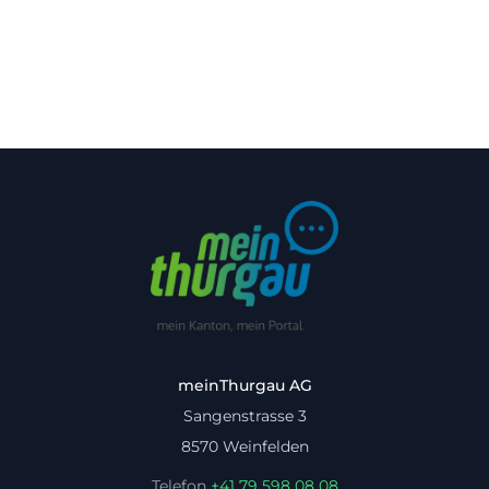
meinThurgau AG
Sangenstrasse 3
8570 Weinfelden
Telefon
+41 79 598 08 08